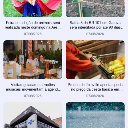
Feira de adoção de animais será
Saída 5 da BR-101 em Garuva
realizada neste domingo na Arena
será interditada por até 90 dias
Joinville
para obras
07/08/2026
07/08/2026
Visitas guiadas e atrações
Procon de Joinville aponta queda
musicais movimentam a agenda
no preço da cesta básica em
cultural da semana em Joinville
agosto
07/08/2026
07/08/2026