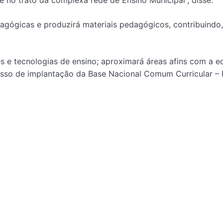
e no trato da complexa rede de Ensino Municipal”, disse.
dagógicas e produzirá materiais pedagógicos, contribuind
es e tecnologias de ensino; aproximará áreas afins com a 
sso de implantação da Base Nacional Comum Curricular – R