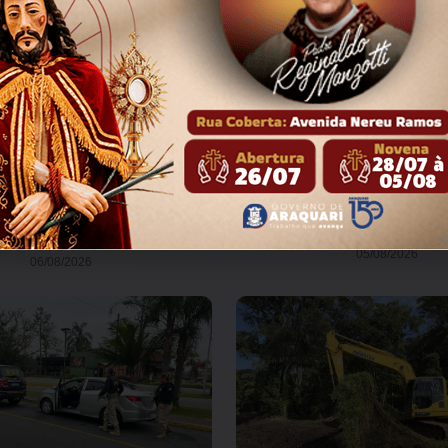
romove 2ª Caminhada do Agosto
Coluna Jura Arrud
lás no dia 7 de agosto
05/08/2026
06/08/2026