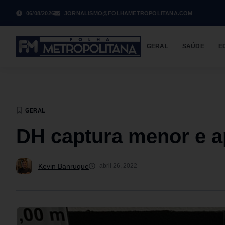
06/08/2026
JORNALISMO@FOLHAMETROPOLITANA.COM
GERAL
SAÚDE
E
GERAL
DH captura menor e a
Kevin Banruque
abril 26, 2022