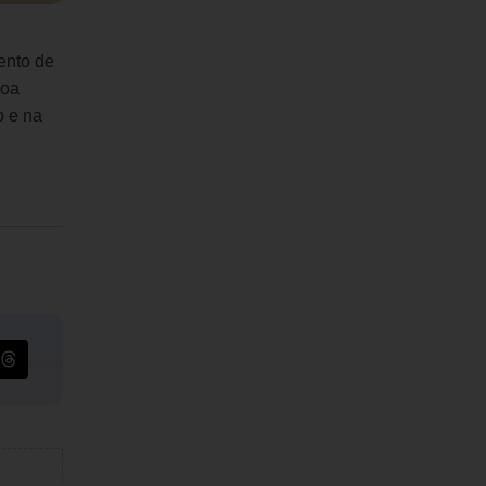
ento de
Boa
o e na