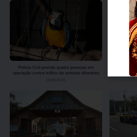
Polícia Civil prende quatro pessoas em
Araquari p
operação contra tráfico de animais silvestres
Li
06/08/2026