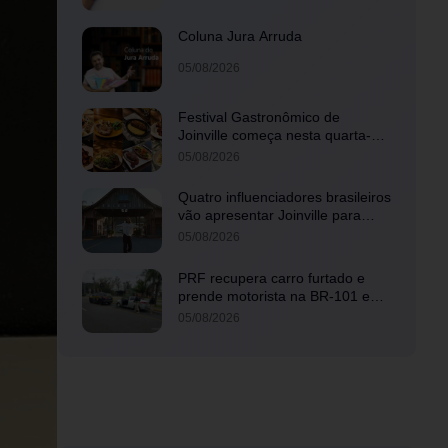
Coluna Jura Arruda
05/08/2026
Festival Gastronômico de
Joinville começa nesta quarta-
feira com menus exclusivos em
05/08/2026
17 restaurantes
Quatro influenciadores brasileiros
vão apresentar Joinville para
mais de 3 milhões de seguidores
05/08/2026
PRF recupera carro furtado e
prende motorista na BR-101 em
Joinville
05/08/2026