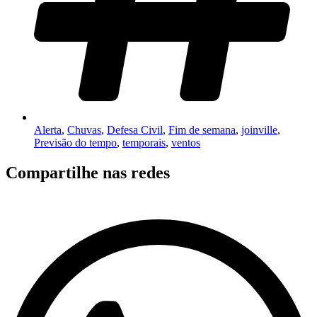
Alerta
,
Chuvas
,
Defesa Civil
,
Fim de semana
,
joinville
,
Previsão do tempo
,
temporais
,
ventos
Compartilhe nas redes