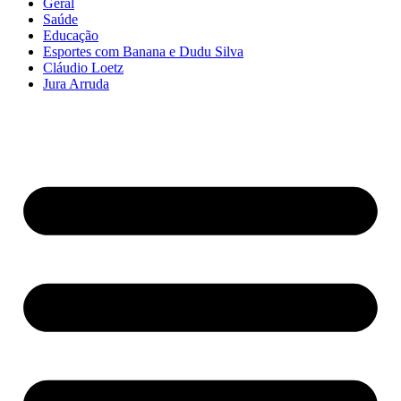
Geral
Saúde
Educação
Esportes com Banana e Dudu Silva
Cláudio Loetz
Jura Arruda