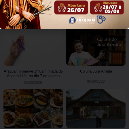
Garuva reforça ações preventivas
Polícia Civil prende quatro pessoas
diante da previsão de atuação do
em operação contra tráfico de
El Niño
animais silvestres
06/08/2026
06/08/2026
Araquari promove 2ª Caminhada do
Coluna Jura Arruda
Agosto Lilás no dia 7 de agosto
05/08/2026
06/08/2026