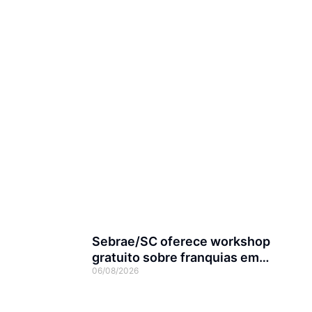
Sebrae/SC oferece workshop
gratuito sobre franquias em
06/08/2026
Joinville