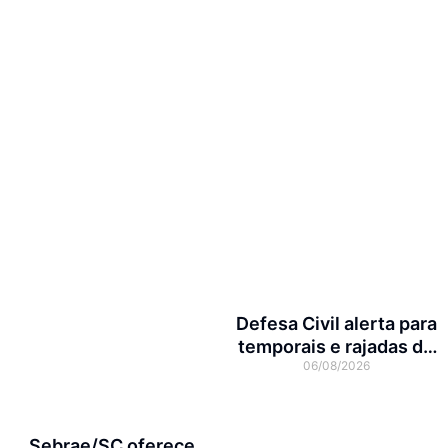
Defesa Civil alerta para
temporais e rajadas de
06/08/2026
vento de até 70 km/h em
Joinville
Sebrae/SC oferece