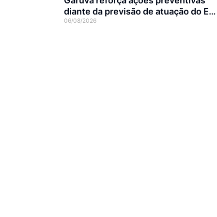
Garuva reforça ações preventivas
diante da previsão de atuação do El
06/08/2026
Niño