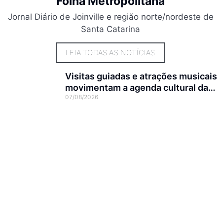
Folha Metropolitana
Jornal Diário de Joinville e região norte/nordeste de
Santa Catarina
LEIA TODAS AS NOTÍCIAS
Visitas guiadas e atrações musicais
movimentam a agenda cultural da
07/08/2026
semana em Joinville