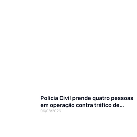
Polícia Civil prende quatro pessoas
em operação contra tráfico de
06/08/2026
animais silvestres