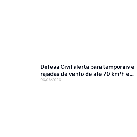
Defesa Civil alerta para temporais e
rajadas de vento de até 70 km/h em
06/08/2026
Joinville