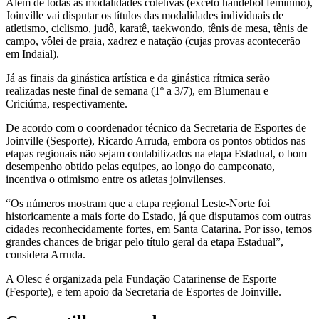
Além de todas as modalidades coletivas (exceto handebol feminino),
Joinville vai disputar os títulos das modalidades individuais de
atletismo, ciclismo, judô, karatê, taekwondo, tênis de mesa, tênis de
campo, vôlei de praia, xadrez e natação (cujas provas acontecerão
em Indaial).
Já as finais da ginástica artística e da ginástica rítmica serão
realizadas neste final de semana (1º a 3/7), em Blumenau e
Criciúma, respectivamente.
De acordo com o coordenador técnico da Secretaria de Esportes de
Joinville (Sesporte), Ricardo Arruda, embora os pontos obtidos nas
etapas regionais não sejam contabilizados na etapa Estadual, o bom
desempenho obtido pelas equipes, ao longo do campeonato,
incentiva o otimismo entre os atletas joinvilenses.
“Os números mostram que a etapa regional Leste-Norte foi
historicamente a mais forte do Estado, já que disputamos com outras
cidades reconhecidamente fortes, em Santa Catarina. Por isso, temos
grandes chances de brigar pelo título geral da etapa Estadual”,
considera Arruda.
A Olesc é organizada pela Fundação Catarinense de Esporte
(Fesporte), e tem apoio da Secretaria de Esportes de Joinville.