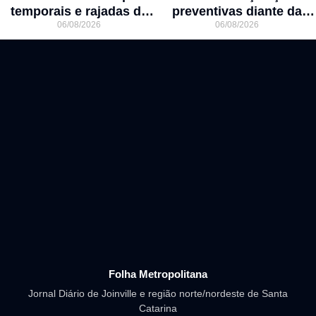
temporais e rajadas de
preventivas diante da
06/08/2026
06/08/2026
vento de até 70 km/h em
previsão de atuação do El
Joinville
Niño
Folha Metropolitana
Jornal Diário de Joinville e região norte/nordeste de Santa
Catarina