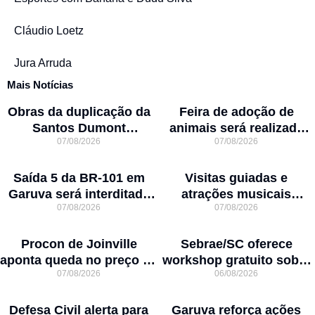
Cláudio Loetz
Jura Arruda
Mais Notícias
Obras da duplicação da
Feira de adoção de
Santos Dumont
animais será realizada
07/08/2026
07/08/2026
interditam cruzamento
neste domingo na Arena
com a rua Otto Nass
Joinville
Saída 5 da BR-101 em
Visitas guiadas e
Garuva será interditada
atrações musicais
07/08/2026
07/08/2026
por até 90 dias para obras
movimentam a agenda
cultural da semana em
Joinville
Procon de Joinville
Sebrae/SC oferece
aponta queda no preço da
workshop gratuito sobre
07/08/2026
06/08/2026
cesta básica em agosto
franquias em Joinville
Defesa Civil alerta para
Garuva reforça ações