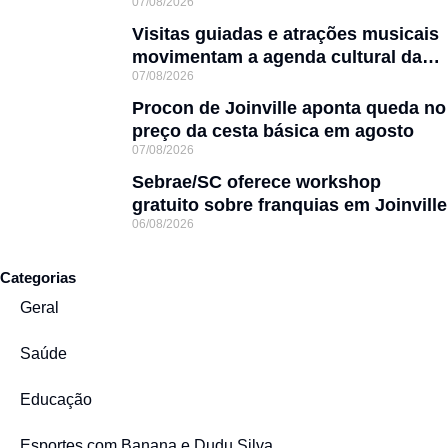
07/08/2026
obras
Visitas guiadas e atrações musicais
movimentam a agenda cultural da
07/08/2026
semana em Joinville
Procon de Joinville aponta queda no
preço da cesta básica em agosto
07/08/2026
Sebrae/SC oferece workshop
gratuito sobre franquias em Joinville
06/08/2026
Categorias
Geral
Saúde
Educação
Esportes com Banana e Dudu Silva