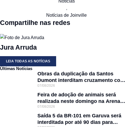
Notícias
,
Notícias de Joinville
Compartilhe nas redes
Jura Arruda
LEIA TODAS AS NOTÍCIAS
Últimas Notícias
Obras da duplicação da Santos
Dumont interditam cruzamento com
07/08/2026
a rua Otto Nass
Feira de adoção de animais será
realizada neste domingo na Arena
07/08/2026
Joinville
Saída 5 da BR-101 em Garuva será
interditada por até 90 dias para