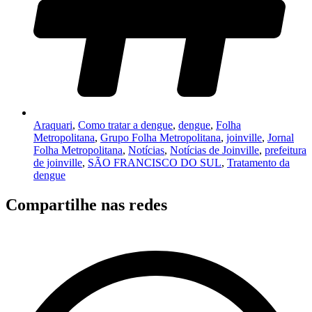
Araquari
,
Como tratar a dengue
,
dengue
,
Folha
Metropolitana
,
Grupo Folha Metropolitana
,
joinville
,
Jornal
Folha Metropolitana
,
Notícias
,
Notícias de Joinville
,
prefeitura
de joinville
,
SÃO FRANCISCO DO SUL
,
Tratamento da
dengue
Compartilhe nas redes