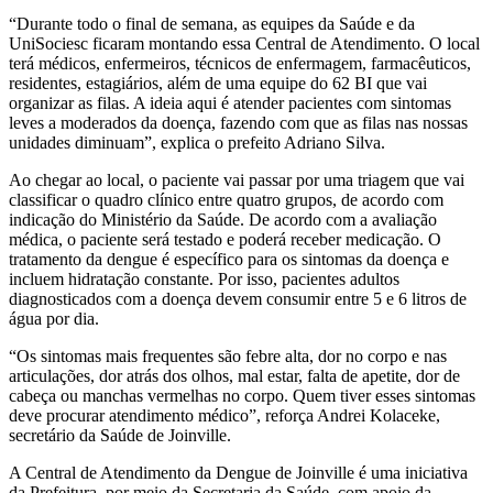
“Durante todo o final de semana, as equipes da Saúde e da
UniSociesc ficaram montando essa Central de Atendimento. O local
terá médicos, enfermeiros, técnicos de enfermagem, farmacêuticos,
residentes, estagiários, além de uma equipe do 62 BI que vai
organizar as filas. A ideia aqui é atender pacientes com sintomas
leves a moderados da doença, fazendo com que as filas nas nossas
unidades diminuam”, explica o prefeito Adriano Silva.
Ao chegar ao local, o paciente vai passar por uma triagem que vai
classificar o quadro clínico entre quatro grupos, de acordo com
indicação do Ministério da Saúde. De acordo com a avaliação
médica, o paciente será testado e poderá receber medicação. O
tratamento da dengue é específico para os sintomas da doença e
incluem hidratação constante. Por isso, pacientes adultos
diagnosticados com a doença devem consumir entre 5 e 6 litros de
água por dia.
“Os sintomas mais frequentes são febre alta, dor no corpo e nas
articulações, dor atrás dos olhos, mal estar, falta de apetite, dor de
cabeça ou manchas vermelhas no corpo. Quem tiver esses sintomas
deve procurar atendimento médico”, reforça Andrei Kolaceke,
secretário da Saúde de Joinville.
A Central de Atendimento da Dengue de Joinville é uma iniciativa
da Prefeitura, por meio da Secretaria da Saúde, com apoio da