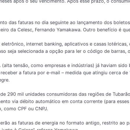
 meses após o seu vencimento. Após esse prazo, o consum
nto das faturas no dia seguinte ao lançamento dos boletos
anceiro da Celesc, Fernando Yamakawa. Outro benefício é q
etrônico, internet banking, aplicativos e casas lotéricas,
aso seja selecionada a opção para ler o código de barras
A (alta tensão, como empresas e indústrias) já haviam sido
a receber a fatura por e-mail – medida que atingiu cerca 
egre.
e 290 mil unidades consumidoras das regiões de Tubarão e
nto via débito automático em conta corrente (para esses
o, como CPF ou CNPJ.
rão as faturas de energia no formato antigo, restrito ao pa