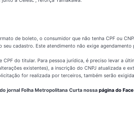
 junto à Celesc”, reforça Yamakawa.
ormato de boleto, o consumidor que não tenha CPF ou CNPJ
 do seu cadastro. Este atendimento não exige agendamento 
PF do titular. Para pessoa jurídica, é preciso levar a últ
alterações existentes), a inscrição do CNPJ atualizada e e
olicitação for realizada por terceiros, também serão exigid
do jornal Folha Metropolitana
Curta nossa
página do Fac