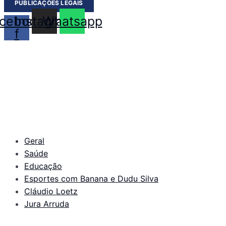
PUBLICAÇÕES LEGAIS
cebook-
Instagram
Whatsapp
f
Geral
Saúde
Educação
Esportes com Banana e Dudu Silva
Cláudio Loetz
Jura Arruda