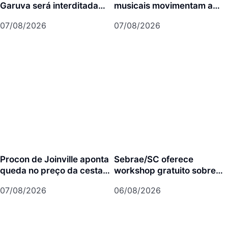
Garuva será interditada
musicais movimentam a
por até 90 dias para obras
agenda cultural da semana
07/08/2026
07/08/2026
em Joinville
Procon de Joinville aponta
Sebrae/SC oferece
queda no preço da cesta
workshop gratuito sobre
básica em agosto
franquias em Joinville
07/08/2026
06/08/2026