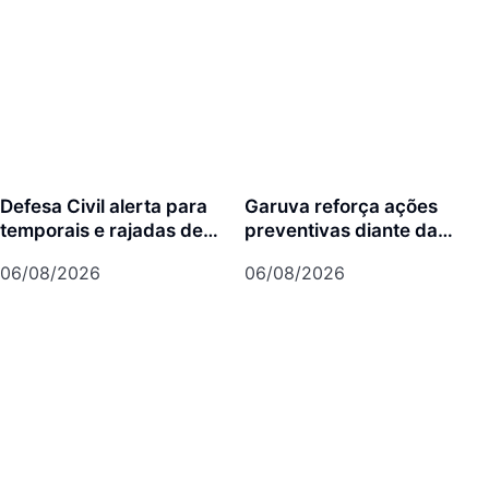
Defesa Civil alerta para
Garuva reforça ações
temporais e rajadas de
preventivas diante da
vento de até 70 km/h em
previsão de atuação do El
06/08/2026
06/08/2026
Joinville
Niño