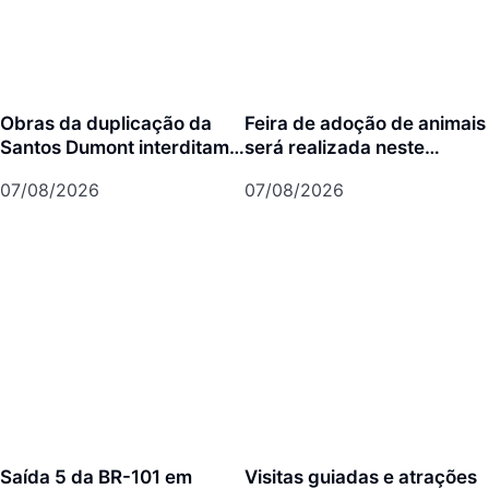
Obras da duplicação da
Feira de adoção de animais
Santos Dumont interditam
será realizada neste
cruzamento com a rua Otto
domingo na Arena Joinville
07/08/2026
07/08/2026
Nass
Saída 5 da BR-101 em
Visitas guiadas e atrações