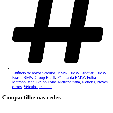
Anúncio de novos veículos
,
BMW
,
BMW Araquari
,
BMW
Brasil
,
BMW Group Brasil
,
Fábrica da BMW
,
Folha
Metropolitana
,
Grupo Folha Metropolitana
,
Notícias
,
Novos
carros
,
Veículos premium
Compartilhe nas redes