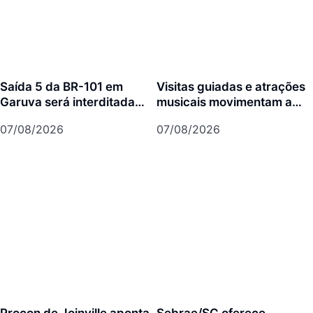
Saída 5 da BR-101 em
Visitas guiadas e atrações
Garuva será interditada
musicais movimentam a
por até 90 dias para obras
agenda cultural da semana
07/08/2026
07/08/2026
em Joinville