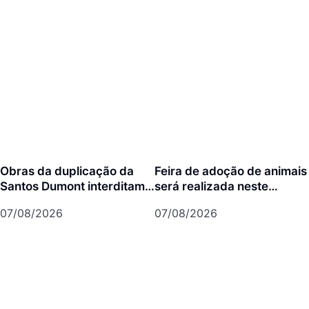
Obras da duplicação da
Feira de adoção de animais
Santos Dumont interditam
será realizada neste
cruzamento com a rua Otto
domingo na Arena Joinville
07/08/2026
07/08/2026
Nass