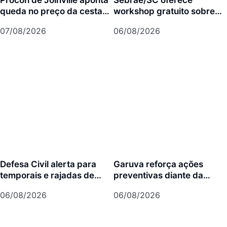
Procon de Joinville aponta
Sebrae/SC oferece
queda no preço da cesta
workshop gratuito sobre
básica em agosto
franquias em Joinville
07/08/2026
06/08/2026
Defesa Civil alerta para
Garuva reforça ações
temporais e rajadas de
preventivas diante da
vento de até 70 km/h em
previsão de atuação do El
06/08/2026
06/08/2026
Joinville
Niño