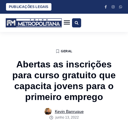
PUBLICAÇÕES LEGAIS
ESPORTES COM BANANA E DUDU SILVA
CLÁUDIO LOETZ
JURA ARRUDA
GERAL
Abertas as inscrições
para curso gratuito que
capacita jovens para o
primeiro emprego
Kevin Banruque
junho 13, 2022